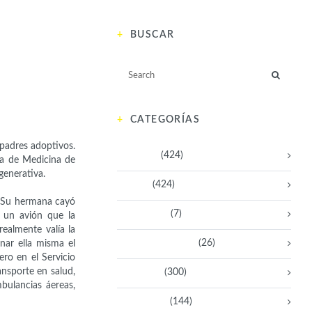
BUSCAR
)
CATEGORÍAS
 padres adoptivos.
Activistas
(424)
la de Medicina de
generativa.
Artistas
(424)
a. Su hermana cayó
Aventureras
(7)
 un avión que la
ealmente valía la
Bacanas Solidarias
(26)
nar ella misma el
ero en el Servicio
nsporte en salud,
Científicas
(300)
mbulancias áereas,
Deportistas
(144)