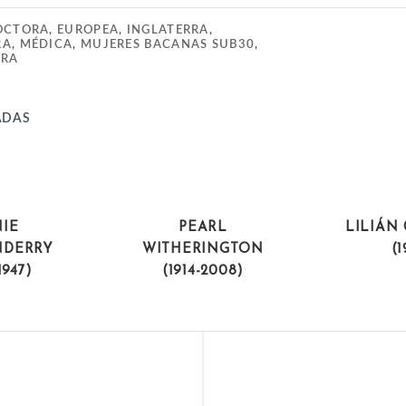
OCTORA
,
EUROPEA
,
INGLATERRA
,
RA
,
MÉDICA
,
MUJERES BACANAS SUB30
,
ERA
ADAS
ISTAS
POLÍTICAS
ACT
IE
PEARL
LILIÁN 
DERRY
WITHERINGTON
(1
1947)
(1914-2008)