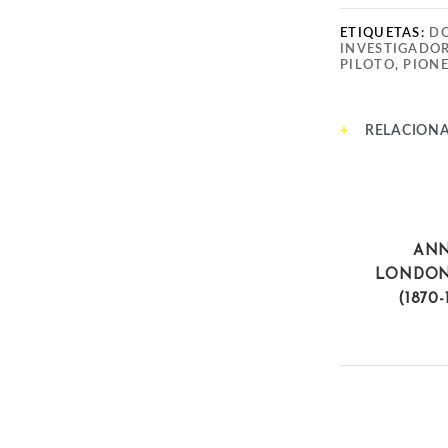
ETIQUETAS:
D
INVESTIGADO
PILOTO
,
PION
RELACION
DEPORT
ANN
LONDON
(1870-
CIENTÍFICAS