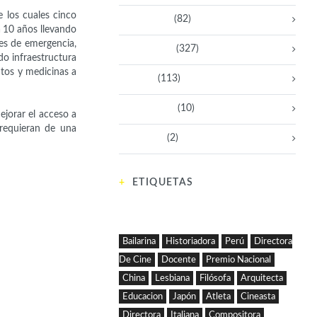
 los cuales cinco
Empresarias
(82)
a 10 años llevando
es de emergencia,
Intelectuales
(327)
do infraestructura
ntos y medicinas a
Políticas
(113)
Sin categoría
(10)
ejorar el acceso a
 requieran de una
Tecnología
(2)
ETIQUETAS
Bailarina
Historiadora
Perú
Directora
De Cine
Docente
Premio Nacional
China
Lesbiana
Filósofa
Arquitecta
Educacion
Japón
Atleta
Cineasta
Directora
Italiana
Compositora