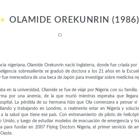
OLAMIDE OREKUNRIN (1986
Científicas
cia nigeriana, Olamide Orekunrin nació Inglaterra, donde fue criada por
eligencia sobresaliente se graduó de doctora a los 21 años en la Escue
 y fue merecedora de una beca de Japón para investigar sobre medicina re
ba en la universidad, Olamide se fue de viaje por Nigeria con su famili
rma por una anemia, de la que murió mientras esperaba que llegara
hospital. La pérdida de su hermana hizo que Ola comenzara a pensar si r
diando y trabajando en Londres, o realmente estar en Nigeria y solucio
 a la salud que tiene ese país. Con entrenamiento de piloto de helicópt
o Unido, y luego de estudiar modelos de evacuación de emergencia y tra
ia para fundar en 2007 Flying Doctors Nigeria, el primer servicio de a
 Oeste.