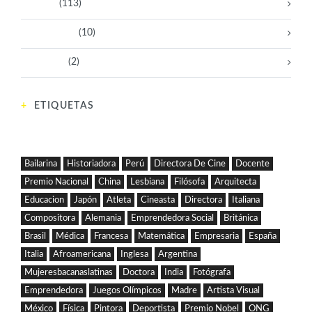
Políticas
(113)
Sin categoría
(10)
Tecnología
(2)
ETIQUETAS
Bailarina
Historiadora
Perú
Directora De Cine
Docente
Premio Nacional
China
Lesbiana
Filósofa
Arquitecta
Educacion
Japón
Atleta
Cineasta
Directora
Italiana
Compositora
Alemania
Emprendedora Social
Británica
Brasil
Médica
Francesa
Matemática
Empresaria
España
Italia
Afroamericana
Inglesa
Argentina
Mujeresbacanaslatinas
Doctora
India
Fotógrafa
Emprendedora
Juegos Olímpicos
Madre
Artista Visual
México
Física
Pintora
Deportista
Premio Nobel
ONG