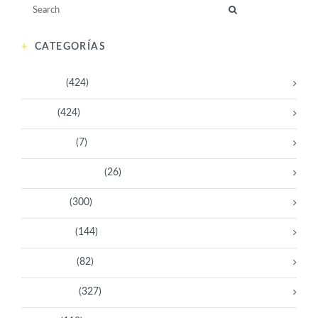
CATEGORÍAS
Activistas
(424)
Artistas
(424)
Aventureras
(7)
Bacanas Solidarias
(26)
Científicas
(300)
Deportistas
(144)
Empresarias
(82)
Intelectuales
(327)