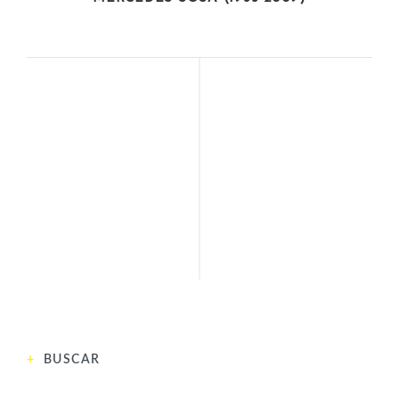
ARTISTAS
CIENTÍFICAS
MARÍA ELENA
AMANDA CÉSPEDES
VERGARA
SIGUIENTE
NAVARRETE
ANTERIOR
BUSCAR