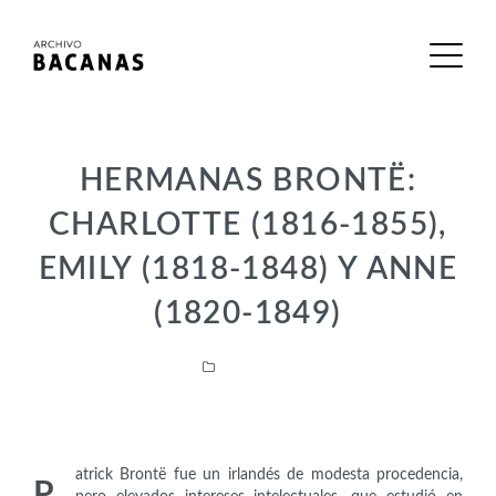
HERMANAS BRONTË:
CHARLOTTE (1816-1855),
EMILY (1818-1848) Y ANNE
(1820-1849)
Intelectuales
atrick Brontë fue un irlandés de modesta procedencia,
P