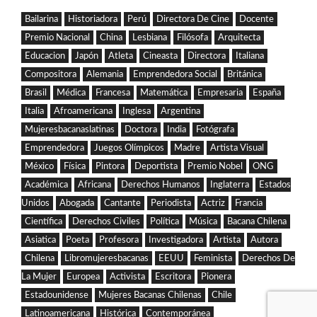
Bailarina
Historiadora
Perú
Directora De Cine
Docente
Premio Nacional
China
Lesbiana
Filósofa
Arquitecta
Educacion
Japón
Atleta
Cineasta
Directora
Italiana
Compositora
Alemania
Emprendedora Social
Británica
Brasil
Médica
Francesa
Matemática
Empresaria
España
Italia
Afroamericana
Inglesa
Argentina
Mujeresbacanaslatinas
Doctora
India
Fotógrafa
Emprendedora
Juegos Olímpicos
Madre
Artista Visual
México
Física
Pintora
Deportista
Premio Nobel
ONG
Académica
Africana
Derechos Humanos
Inglaterra
Estados
Unidos
Abogada
Cantante
Periodista
Actriz
Francia
Científica
Derechos Civiles
Política
Música
Bacana Chilena
Asiatica
Poeta
Profesora
Investigadora
Artista
Autora
Chilena
Libromujeresbacanas
EEUU
Feminista
Derechos De
La Mujer
Europea
Activista
Escritora
Pionera
Estadounidense
Mujeres Bacanas Chilenas
Chile
Latinoamericana
Histórica
Contemporánea