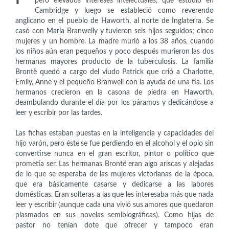
pero elevados intereses intelectuales, que estudió en
Cambridge y luego se estableció como reverendo
anglicano en el pueblo de Haworth, al norte de Inglaterra. Se
casó con María Branwelly y tuvieron seis hijos seguidos; cinco
mujeres y un hombre. La madre murió a los 38 años, cuando
los niños aún eran pequeños y poco después murieron las dos
hermanas mayores producto de la tuberculosis. La familia
Brontë quedó a cargo del viudo Patrick que crió a Charlotte,
Emily, Anne y el pequeño Branwell con la ayuda de una tía. Los
hermanos crecieron en la casona de piedra en Haworth,
deambulando durante el día por los páramos y dedicándose a
leer y escribir por las tardes.
Las fichas estaban puestas en la inteligencia y capacidades del
hijo varón, pero éste se fue perdiendo en el alcohol y el opio sin
convertirse nunca en el gran escritor, pintor o político que
prometía ser. Las hermanas Brontë eran algo ariscas y alejadas
de lo que se esperaba de las mujeres victorianas de la época,
que era básicamente casarse y dedicarse a las labores
domésticas. Eran solteras a las que les interesaba más que nada
leer y escribir (aunque cada una vivió sus amores que quedaron
plasmados en sus novelas semibiográficas). Como hijas de
pastor no tenían dote que ofrecer y tampoco eran