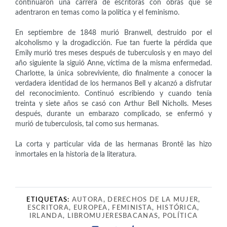
continuaron una carrera de escritoras con obras que se
adentraron en temas como la política y el feminismo.
En septiembre de 1848 murió Branwell, destruido por el
alcoholismo y la drogadicción. Fue tan fuerte la pérdida que
Emily murió tres meses después de tuberculosis y en mayo del
año siguiente la siguió Anne, víctima de la misma enfermedad.
Charlotte, la única sobreviviente, dio finalmente a conocer la
verdadera identidad de los hermanos Bell y alcanzó a disfrutar
del reconocimiento. Continuó escribiendo y cuando tenía
treinta y siete años se casó con Arthur Bell Nicholls. Meses
después, durante un embarazo complicado, se enfermó y
murió de tuberculosis, tal como sus hermanas.
La corta y particular vida de las hermanas Brontë las hizo
inmortales en la historia de la literatura.
ETIQUETAS:
AUTORA
,
DERECHOS DE LA MUJER
,
ESCRITORA
,
EUROPEA
,
FEMINISTA
,
HISTÓRICA
,
IRLANDA
,
LIBROMUJERESBACANAS
,
POLÍTICA