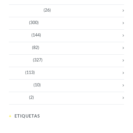
Bacanas Solidarias
(26)
Científicas
(300)
Deportistas
(144)
Empresarias
(82)
Intelectuales
(327)
Políticas
(113)
Sin categoría
(10)
Tecnología
(2)
ETIQUETAS