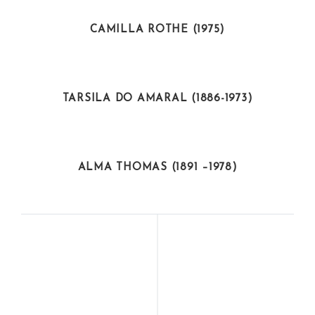
CIENTÍFICAS
CAMILLA ROTHE (1975)
ARTISTAS
TARSILA DO AMARAL (1886-1973)
ARTISTAS
ALMA THOMAS (1891 –1978)
ARTISTAS
POLÍTICAS
THELMA
GLORIA ANA
SCHOONMAKER
CHEVESICH (1958)
(1940)