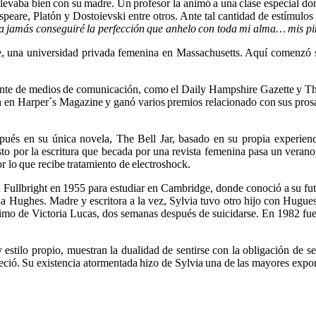
 llevaba bien con su madre. Un profesor la animó a una clase especial d
are, Platón y Dostoievski entre otros. Ante tal cantidad de estímulos l
 jamás conseguiré la perfección que anhelo con toda mi alma… mis pi
 una universidad privada femenina en Massachusetts. Aquí comenzó su 
ente de medios de comunicación, como el Daily Hampshire Gazette y The
 en Harper´s Magazine y ganó varios premios relacionado con sus pros
pués en su única novela, The Bell Jar, basado en su propia experienci
usto por la escritura que becada por una revista femenina pasa un vera
r lo que recibe tratamiento de electroshock.
Fullbright en 1955 para estudiar en Cambridge, donde conoció a su fu
a Hughes. Madre y escritora a la vez, Sylvia tuvo otro hijo con Hugues
nimo de Victoria Lucas, dos semanas después de suicidarse. En 1982 fu
 estilo propio, muestran la dualidad de sentirse con la obligación de s
reció. Su existencia atormentada hizo de Sylvia una de las mayores expon