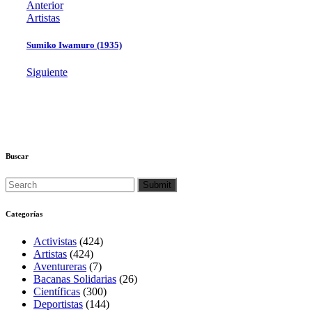
Anterior
Artistas
Sumiko Iwamuro (1935)
Siguiente
Buscar
Categorías
Activistas
(424)
Artistas
(424)
Aventureras
(7)
Bacanas Solidarias
(26)
Científicas
(300)
Deportistas
(144)