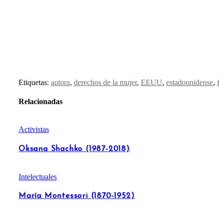
Etiquetas:
autora
,
derechos de la mujer
,
EEUU
,
estadounidense
,
Relacionadas
Activistas
Oksana Shachko (1987-2018)
Intelectuales
María Montessori (1870-1952)