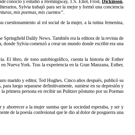
onde conoció y estudió a Hemingway, T.S. Eliot, Frost,
Dickinson
,
iterarios, Sylvia trabajó para ser la mejor y formó una conciencia
nturas, mis poemas, mis cuentos”
.
cuestionamiento al rol social de la mujer, a la rutina femenina,
 Springfield Dalily News. También era la editora de la revista de
a, donde Sylvia comenzó a crear un mundo donde escribir era una
a. El libro, de tono autobiográfico, cuenta la historia de Esther
no en Nueva York. Tras la experiencia en la Gran Manzana, Esther,
turo marido y editor, Ted Hughes. Cinco años después, publicó su
, para luego separarse definitivamente, sumirse en su depresión y
e la primera persona en recibir un Pulitzer póstumo por su Poemas
er y aborrecer a la mujer sumisa que la sociedad esperaba, y ser y
ente de la poesía confesional que le dio al dolor de posguerra una