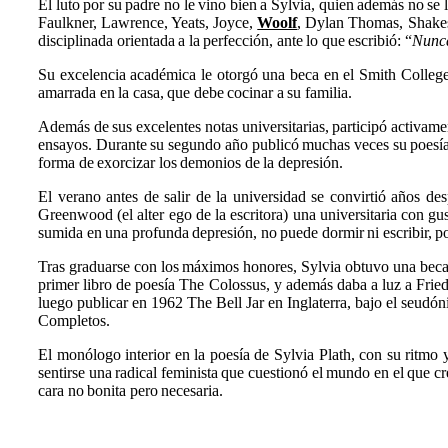
El luto por su padre no le vino bien a Sylvia, quien además no se
Faulkner, Lawrence, Yeats, Joyce,
Woolf
, Dylan Thomas, Shakespe
disciplinada orientada a la perfección, ante lo que escribió: “
Nunca
Su excelencia académica le otorgó una beca en el Smith College,
amarrada en la casa, que debe cocinar a su familia.
Además de sus excelentes notas universitarias, participó activam
ensayos. Durante su segundo año publicó muchas veces su poesía
forma de exorcizar los demonios de la depresión.
El verano antes de salir de la universidad se convirtió años des
Greenwood (el alter ego de la escritora) una universitaria con g
sumida en una profunda depresión, no puede dormir ni escribir, po
Tras graduarse con los máximos honores, Sylvia obtuvo una beca 
primer libro de poesía The Colossus, y además daba a luz a Fried
luego publicar en 1962 The Bell Jar en Inglaterra, bajo el seudó
Completos.
El monólogo interior en la poesía de Sylvia Plath, con su ritmo y
sentirse una radical feminista que cuestionó el mundo en el que c
cara no bonita pero necesaria.