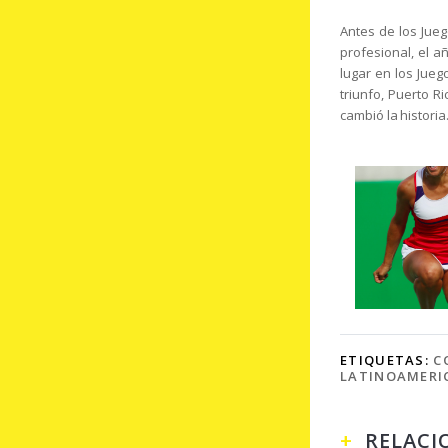
Antes de los Jueg
profesional, el 
lugar en los Jueg
triunfo, Puerto R
cambió la histori
ETIQUETAS:
C
LATINOAMERI
RELACI