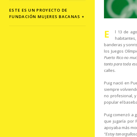
ESTE ES UN PROYECTO DE
FUNDACIÓN MUJERES BACANAS +
E
l 13 de ago
habitantes,
banderas y sonris
los Juegos Olímp
Puerto Rico no much
tanto para toda es
calles.
Puig nació en Pu
siempre volviendo
no profesional, 
popular el basebal
Puig comenzó a ga
que jugaría por 
apoyaba más mon
“Estoy tan orgullos