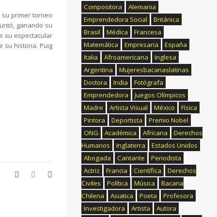
Compositora
Alemania
o su primer torneo
Emprendedora Social
Británica
puntó, ganando su
Brasil
Médica
Francesa
de su espectacular
Matemática
Empresaria
España
 su historia. Puig
Italia
Afroamericana
Inglesa
Argentina
Mujeresbacanaslatinas
Doctora
India
Fotógrafa
Emprendedora
Juegos Olímpicos
Madre
Artista Visual
México
Física
Pintora
Deportista
Premio Nobel
ONG
Académica
Africana
Derechos
Humanos
Inglaterra
Estados Unidos
Abogada
Cantante
Periodista
Actriz
Francia
Científica
Derechos
Civiles
Política
Música
Bacana
Chilena
Asiatica
Poeta
Profesora
Investigadora
Artista
Autora