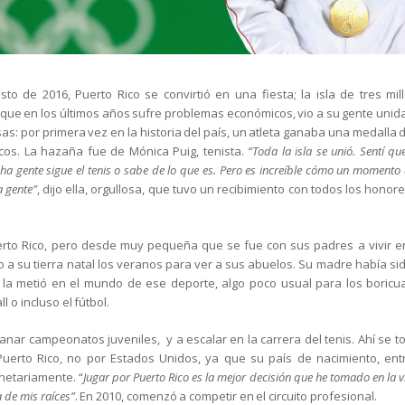
sto de 2016, Puerto Rico se convirtió en una fiesta; la isla de tres m
 que en los últimos años sufre problemas económicos, vio a su gente unida 
as: por primera vez en la historia del país, un atleta ganaba una medalla 
icos. La hazaña fue de Mónica Puig, tenista.
“Toda la isla se unió. Sentí qu
a gente sigue el tenis o sabe de lo que es. Pero es increíble cómo un momento 
a gente”
, dijo ella, orgullosa, que tuvo un recibimiento con todos los honore
erto Rico, pero desde muy pequeña que se fue con sus padres a vivir e
 a su tierra natal los veranos para ver a sus abuelos. Su madre había si
y la metió en el mundo de ese deporte, algo poco usual para los boric
l o incluso el fútbol.
nar campeonatos juveniles, y a escalar en la carrera del tenis. Ahí se t
Puerto Rico, no por Estados Unidos, ya que su país de nacimiento, entr
etariamente. “
Jugar por Puerto Rico es la mejor decisión que he
tomado en la v
a de mis
raíces”
. En 2010, comenzó a competir en el circuito profesional.