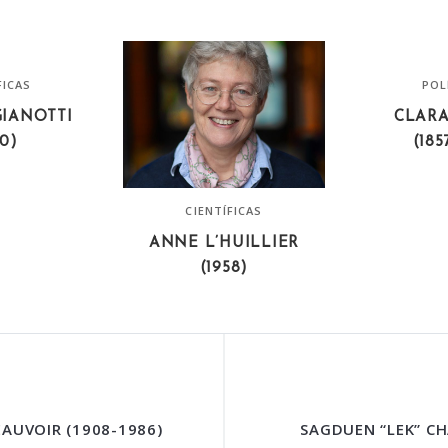
FICAS
POL
GIANOTTI
CLARA
60)
(185
CIENTÍFICAS
ANNE L’HUILLIER
(1958)
EAUVOIR (1908-1986)
SAGDUEN “LEK” CH