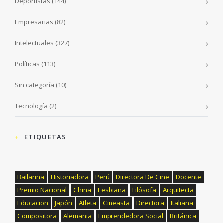
Deportistas
(144)
Empresarias
(82)
Intelectuales
(327)
Políticas
(113)
Sin categoría
(10)
Tecnología
(2)
ETIQUETAS
Bailarina
Historiadora
Perú
Directora De Cine
Docente
Premio Nacional
China
Lesbiana
Filósofa
Arquitecta
Educacion
Japón
Atleta
Cineasta
Directora
Italiana
Compositora
Alemania
Emprendedora Social
Británica