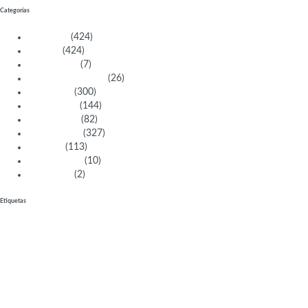
Categorías
Activistas
(424)
Artistas
(424)
Aventureras
(7)
Bacanas Solidarias
(26)
Científicas
(300)
Deportistas
(144)
Empresarias
(82)
Intelectuales
(327)
Políticas
(113)
Sin categoría
(10)
Tecnología
(2)
Etiquetas
bailarina
historiadora
Perú
directora de cine
Docente
Premio Nacional
China
lesbiana
filósofa
arquitecta
educacion
Japón
atleta
cineasta
directora
Italiana
compositora
Alemania
emprendedora social
británica
Brasil
médica
francesa
matemática
empresaria
España
Italia
afroamericana
inglesa
Argentina
mujeresbacanaslatinas
doctora
India
fotógrafa
emprendedora
Juegos
Olímpicos
madre
artista visual
México
física
pintora
Deportista
Premio Nobel