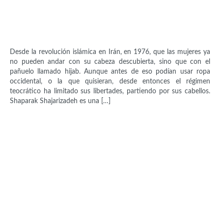
Activistas
Shaparak Shajarizadeh (1976)
Desde la revolución islámica en Irán, en 1976, que las mujeres ya
no pueden andar con su cabeza descubierta, sino que con el
pañuelo llamado hijab. Aunque antes de eso podían usar ropa
occidental, o la que quisieran, desde entonces el régimen
teocrático ha limitado sus libertades, partiendo por sus cabellos.
Shaparak Shajarizadeh es una […]
Activistas