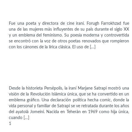
Forugh Farrojzad (1935-1967)
Fue una poeta y directora de cine iraní. Forugh Farrokhzad fue
una de las mujeres más influyentes de su país durante el siglo XX
y un emblema del feminismo. Su poesía moderna y controvertida
se encontró con la voz de otros poetas renovados que rompieron
con los cánones de la lírica clásica. El uso de […]
Artistas
Marjane Satrapi (1969)
Desde la historieta Persépolis, la iraní Marjane Satrapi mostró una
visión de la Revolución Islámica única, que se ha convertido en un
emblema gráfico. Una declaración política hecha comic, donde la
vida personal y familiar de Satrapi se ve retratada durante los años
del ayatolá Jomeini. Nacida en Teherán en 1969 como hija única,
cuando […]
Paginación
1
2
Siguiente