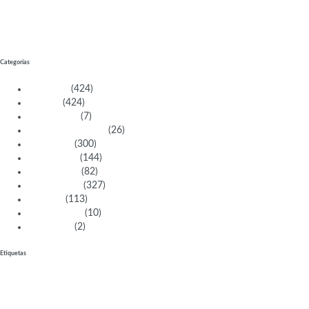
de
entradas
Categorías
Activistas
(424)
Artistas
(424)
Aventureras
(7)
Bacanas Solidarias
(26)
Científicas
(300)
Deportistas
(144)
Empresarias
(82)
Intelectuales
(327)
Políticas
(113)
Sin categoría
(10)
Tecnología
(2)
Etiquetas
bailarina
historiadora
Perú
directora de cine
Docente
Premio Nacional
China
le
matemática
empresaria
España
Italia
afroamericana
inglesa
Argentina
mujeresb
Africana
derechos humanos
Inglaterra
Estados unidos
abogada
cantante
period