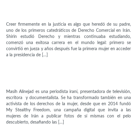
Shirin Ebadi (1947)
Creer firmemente en la justicia es algo que heredó de su padre,
uno de los primeros catedráticos de Derecho Comercial en Irán.
Shirin estudió Derecho y mientras continuaba estudiando,
comenzó una exitosa carrera en el mundo legal: primero se
convirtió en jueza y años después fue la primera mujer en acceder
a la presidencia de […]
Intelectuales
Masih Alinejad (1976)
Masih Alinejad es una periodista iraní, presentadora de televisión,
escritora y documentalista. Se ha transformado también en una
activista de los derechos de la mujer, desde que en 2014 fundó
My Stealthy Freedom, una campaña digital que invita a las
mujeres de Irán a publicar fotos de sí mismas con el pelo
descubierto, desafiando las […]