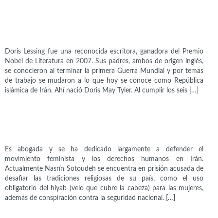
Intelectuales
Doris Lessing (1919-2013)
Doris Lessing fue una reconocida escritora, ganadora del Premio
Nobel de Literatura en 2007. Sus padres, ambos de origen inglés,
se conocieron al terminar la primera Guerra Mundial y por temas
de trabajo se mudaron a lo que hoy se conoce como República
islámica de Irán. Ahí nació Doris May Tyler. Al cumplir los seis […]
Activistas
Nasrín Sotoudeh (1963)
Es abogada y se ha dedicado largamente a defender el
movimiento feminista y los derechos humanos en Irán.
Actualmente Nasrín Sotoudeh se encuentra en prisión acusada de
desafiar las tradiciones religiosas de su país, como el uso
obligatorio del hiyab (velo que cubre la cabeza) para las mujeres,
además de conspiración contra la seguridad nacional. […]
Artistas