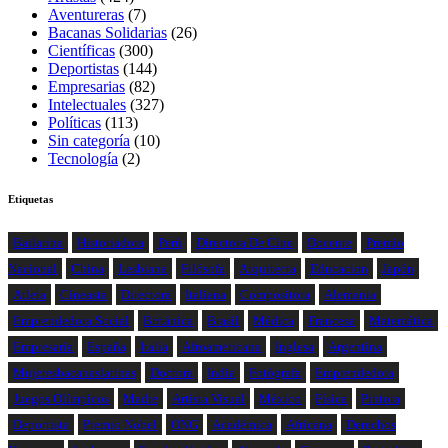
Aventureras
(7)
Bacanas Solidarias
(26)
Científicas
(300)
Deportistas
(144)
Empresarias
(82)
Intelectuales
(327)
Políticas
(113)
Sin categoría
(10)
Tecnología
(2)
Etiquetas
Bailarina
Historiadora
Perú
Directora De Cine
Docente
Premio
Nacional
China
Lesbiana
Filósofa
Arquitecta
Educacion
Japón
Atleta
Cineasta
Directora
Italiana
Compositora
Alemania
Emprendedora Social
Británica
Brasil
Médica
Francesa
Matemática
Empresaria
España
Italia
Afroamericana
Inglesa
Argentina
Mujeresbacanaslatinas
Doctora
India
Fotógrafa
Emprendedora
Juegos Olímpicos
Madre
Artista Visual
México
Física
Pintora
Deportista
Premio Nobel
ONG
Académica
Africana
Derechos