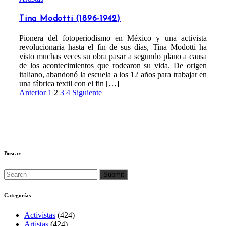
Tina Modotti (1896-1942)
Pionera del fotoperiodismo en México y una activista
revolucionaria hasta el fin de sus días, Tina Modotti ha
visto muchas veces su obra pasar a segundo plano a causa
de los acontecimientos que rodearon su vida. De origen
italiano, abandonó la escuela a los 12 años para trabajar en
una fábrica textil con el fin […]
Paginación
Anterior
1
2
3
4
Siguiente
de
entradas
Buscar
Categorías
Activistas
(424)
Artistas
(424)