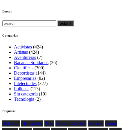
Buscar
Categorías
Activistas
(424)
Artistas
(424)
Aventureras
(7)
Bacanas Solidarias
(26)
Científicas
(300)
Deportistas
(144)
Empresarias
(82)
Intelectuales
(327)
Políticas
(113)
Sin categoría
(10)
Tecnología
(2)
Etiquetas
Bailarina
Historiadora
Perú
Directora De Cine
Docente
Premio