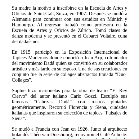
Su madre la motivó a inscribirse en la Escuela de Artes y
Oficios de Saint-Gall, Suiza, en 1907. Después se mudó a
Alemania para continuar con sus estudios en Múnich y
Hamburgo. Al regresar, trabajó como profesora en la
Escuela de Artes y Oficios de Zúrich. Tomó clases de
danza moderna y se presentó en el Cabaret Voltaire, cuna
del dadaísmo.
En 1915, participó en la Exposición Internacional de
Tapices Modernos donde conoció a Jean Arp, cofundador
del movimiento Dadá quien se convirtió en su colaborador
artístico y más tarde en su esposo. Una de sus creaciones en
conjunto fue la serie de collages abstractos titulada “Duo-
Collages”.
Sophie hizo marionetas para la obra de teatro “El Rey
Ciervo” del autor italiano Carlo Gozzi. Esculpió sus
famosas “Cabezas Dadá” con rostros pintados
geométricamente. Recorrió Florencia y Siena, ciudades
italianas que inspiraron su colección de tapices “Paisajes de
Siena”.
Se mudó a Francia con Jean en 1926. Junto al arquitecto
holandés Théo van Doesbourg, renovaron el Café Aubette.