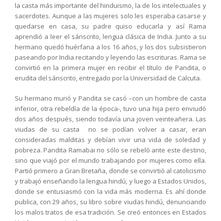
la casta más importante del hinduismo, la de los intelectuales y
sacerdotes. Aunque a las mujeres solo les esperaba casarse y
quedarse en casa, su padre quiso educarla y así Rama
aprendió a leer el sánscrito, lengua clásica de India. Junto a su
hermano quedó huérfana a los 16 años, y los dos subsistieron
paseando por India recitando y leyendo las escrituras. Rama se
convirtió en la primera mujer en recibir el título de Pandita, o
erudita del sánscrito, entregado por la Universidad de Calcuta.
Su hermano murió y Pandita se casó –con un hombre de casta
inferior, otra rebeldía de la época-, tuvo una hija pero enviudó
dos años después, siendo todavía una joven veinteañera. Las
viudas de su casta no se podían volver a casar, eran
consideradas malditas y debían vivir una vida de soledad y
pobreza. Pandita Ramabai no sólo se rebeló ante este destino,
sino que viajó por el mundo trabajando por mujeres como ella.
Partió primero a Gran Bretaña, donde se convirtió al catolicismo
y trabajó enseñando la lengua hindú, y luego a Estados Unidos,
donde se entusiasmó con la vida más moderna. Es ahí donde
publica, con 29 años, su libro sobre viudas hindú, denunciando
los malos tratos de esa tradición. Se creó entonces en Estados