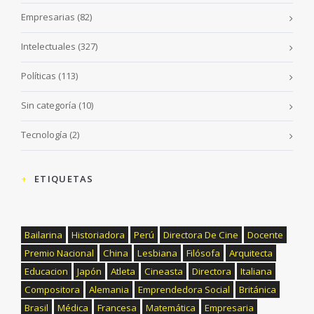
Empresarias
(82)
Intelectuales
(327)
Políticas
(113)
Sin categoría
(10)
Tecnología
(2)
ETIQUETAS
Bailarina
Historiadora
Perú
Directora De Cine
Docente
Premio Nacional
China
Lesbiana
Filósofa
Arquitecta
Educacion
Japón
Atleta
Cineasta
Directora
Italiana
Compositora
Alemania
Emprendedora Social
Británica
Brasil
Médica
Francesa
Matemática
Empresaria