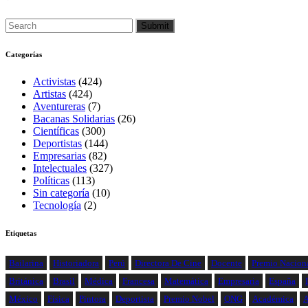
Categorías
Activistas
(424)
Artistas
(424)
Aventureras
(7)
Bacanas Solidarias
(26)
Científicas
(300)
Deportistas
(144)
Empresarias
(82)
Intelectuales
(327)
Políticas
(113)
Sin categoría
(10)
Tecnología
(2)
Etiquetas
Bailarina
Historiadora
Perú
Directora De Cine
Docente
Premio Nacion
Británica
Brasil
Médica
Francesa
Matemática
Empresaria
España
México
Física
Pintora
Deportista
Premio Nobel
ONG
Académica
A