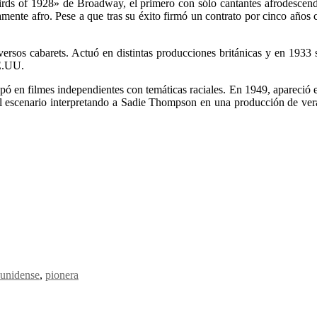
rds of 1928» de Broadway, el primero con sólo cantantes afrodescendi
ivamente afro. Pese a que tras su éxito firmó un contrato por cinco a
os cabarets. Actuó en distintas producciones británicas y en 1933 se
EE.UU.
ipó en filmes independientes con temáticas raciales. En 1949, apareció e
el escenario interpretando a Sadie Thompson en una producción de ve
ounidense
,
pionera