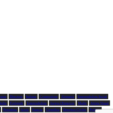
easta
Directora
Italiana
Compositora
Alemania
Emprendedora Social
India
Fotógrafa
Emprendedora
Juegos Olímpicos
Madre
Artista Visual
Periodista
Actriz
Francia
Científica
Derechos Civiles
Política