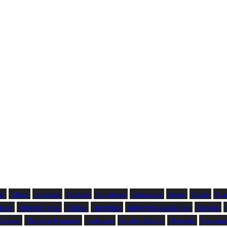
al
China
Lesbiana
Filósofa
Arquitecta
Educacion
Japón
Atleta
Cin
Italia
Afroamericana
Inglesa
Argentina
Mujeresbacanaslatinas
Doctora
fricana
Derechos Humanos
Inglaterra
Estados Unidos
Abogada
Cantante