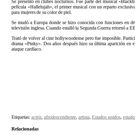
Se presentó en clubes nocturnos. Fue parte del musical «Blackbi
película «Hallelujah», el primer musical con un reparto exclus
para mujeres de su color de piel.
Se mudó a Europa donde se hizo conocida con funciones en divers
televisión inglesa. Cuando estalló la Segunda Guerra retornó a 
Trató de volver al cine hollywoodense pero fue imposible. Partic
drama «Pinky». Dos años después hizo su última aparición en 
ataque cardíaco.
Etiquetas:
actriz
,
afrodescendiente
,
artista
,
Estados unidos
,
estad
Relacionadas