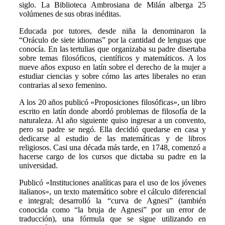
siglo. La Biblioteca Ambrosiana de Milán alberga 25
volúmenes de sus obras inéditas.
Educada por tutores, desde niña la denominaron la
“Oráculo de siete idiomas” por la cantidad de lenguas que
conocía. En las tertulias que organizaba su padre disertaba
sobre temas filosóficos, científicos y matemáticos. A los
nueve años expuso en latín sobre el derecho de la mujer a
estudiar ciencias y sobre cómo las artes liberales no eran
contrarias al sexo femenino.
A los 20 años publicó «Proposiciones filosóficas», un libro
escrito en latín donde abordó problemas de filosofía de la
naturaleza. Al año siguiente quiso ingresar a un convento,
pero su padre se negó. Ella decidió quedarse en casa y
dedicarse al estudio de las matemáticas y de libros
religiosos. Casi una década más tarde, en 1748, comenzó a
hacerse cargo de los cursos que dictaba su padre en la
universidad.
Publicó «Instituciones analíticas para el uso de los jóvenes
italianos», un texto matemático sobre el cálculo diferencial
e integral; desarrolló la “curva de Agnesi” (también
conocida como “la bruja de Agnesi” por un error de
traducción), una fórmula que se sigue utilizando en