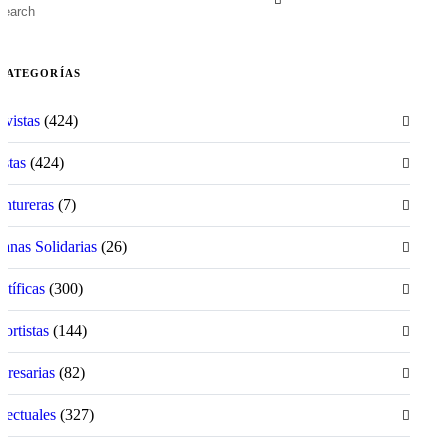
CATEGORÍAS
ivistas
(424)
istas
(424)
ntureras
(7)
anas Solidarias
(26)
ntíficas
(300)
ortistas
(144)
resarias
(82)
electuales
(327)