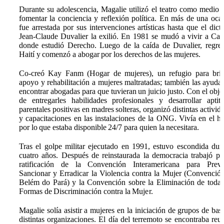
Durante su adolescencia, Magalie utilizó el teatro como medio 
fomentar la conciencia y reflexión política. En más de una oca
fue arrestada por sus intervenciones artísticas hasta que el dict
Jean-Claude Duvalier la exilió. En 1981 se mudó a vivir a Ca
donde estudió Derecho. Luego de la caída de Duvalier, regre
Haití y comenzó a abogar por los derechos de las mujeres.
Co-creó Kay Fanm (Hogar de mujeres), un refugio para bri
apoyo y rehabilitación a mujeres maltratadas; también las ayuda
encontrar abogadas para que tuvieran un juicio justo. Con el obje
de entregarles habilidades profesionales y desarrollar aptit
parentales positivas en madres solteras, organizó distintas activid
y capacitaciones en las instalaciones de la ONG. Vivía en el h
por lo que estaba disponible 24/7 para quien la necesitara.
Tras el golpe militar ejecutado en 1991, estuvo escondida dur
cuatro años. Después de reinstaurada la democracia trabajó po
ratificación de la Convención Interamericana para Preve
Sancionar y Erradicar la Violencia contra la Mujer (Convenció
Belém do Pará) y la Convención sobre la Eliminación de todas
Formas de Discriminación contra la Mujer.
Magalie solía asistir a mujeres en la iniciación de grupos de bas
distintas organizaciones. El día del terremoto se encontraba reu