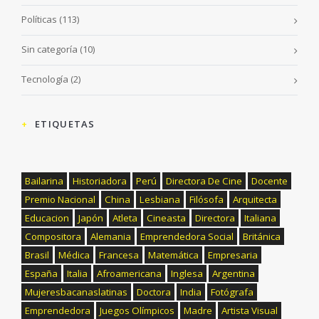
Políticas
(113)
Sin categoría
(10)
Tecnología
(2)
ETIQUETAS
Bailarina
Historiadora
Perú
Directora De Cine
Docente
Premio Nacional
China
Lesbiana
Filósofa
Arquitecta
Educacion
Japón
Atleta
Cineasta
Directora
Italiana
Compositora
Alemania
Emprendedora Social
Británica
Brasil
Médica
Francesa
Matemática
Empresaria
España
Italia
Afroamericana
Inglesa
Argentina
Mujeresbacanaslatinas
Doctora
India
Fotógrafa
Emprendedora
Juegos Olímpicos
Madre
Artista Visual