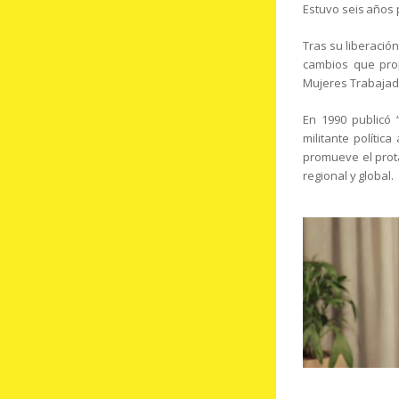
Estuvo seis años 
Tras su liberació
cambios que prop
Mujeres Trabajado
En 1990 publicó 
militante polític
promueve el prota
regional y global.