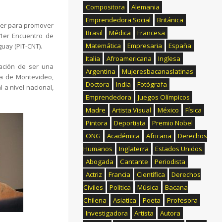
Compositora
Alemania
Emprendedora Social
Británica
ujer para promover
Brasil
Médica
Francesa
 1er Encuentro de
Matemática
Empresaria
España
uay (PIT-CNT).
Italia
Afroamericana
Inglesa
mación de ser una
Argentina
Mujeresbacanaslatinas
cia de Montevideo,
Doctora
India
Fotógrafa
 a nivel nacional,
Emprendedora
Juegos Olímpicos
Madre
Artista Visual
México
Física
Pintora
Deportista
Premio Nobel
ONG
Académica
Africana
Derechos
Humanos
Inglaterra
Estados Unidos
Abogada
Cantante
Periodista
Actriz
Francia
Científica
Derechos
Civiles
Política
Música
Bacana
Chilena
Asiatica
Poeta
Profesora
Investigadora
Artista
Autora