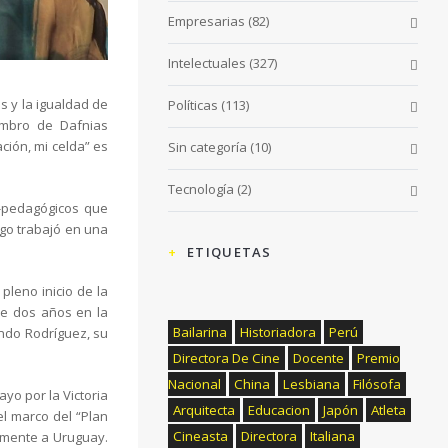
Empresarias
(82)
Intelectuales
(327)
es y la igualdad de
Políticas
(113)
iembro de Dafnias
ación, mi celda” es
Sin categoría
(10)
Tecnología
(2)
o-pedagógicos que
uego trabajó en una
ETIQUETAS
pleno inicio de la
 de dos años en la
Bailarina
Historiadora
Perú
sindo Rodríguez, su
Directora De Cine
Docente
Premio
Nacional
China
Lesbiana
Filósofa
ayo por la Victoria
Arquitecta
Educacion
Japón
Atleta
el marco del “Plan
Cineasta
Directora
Italiana
namente a Uruguay.