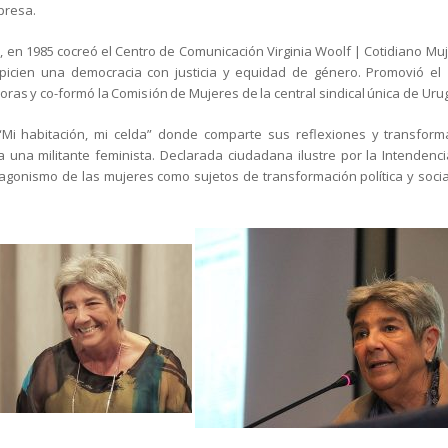
presa.
n, en 1985 cocreó el Centro de Comunicación Virginia Woolf | Cotidiano M
icien una democracia con justicia y equidad de género. Promovió el
ras y co-formó la Comisión de Mujeres de la central sindical única de Urug
“Mi habitación, mi celda” donde comparte sus reflexiones y transfor
a a una militante feminista. Declarada ciudadana ilustre por la Intenden
gonismo de las mujeres como sujetos de transformación política y social