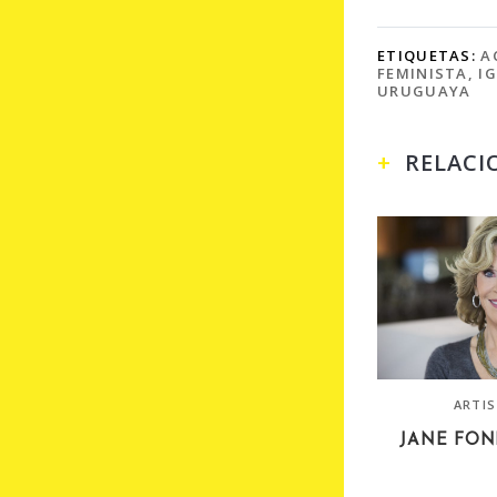
ETIQUETAS:
A
FEMINISTA
,
I
URUGUAYA
RELACI
ARTI
JANE FOND