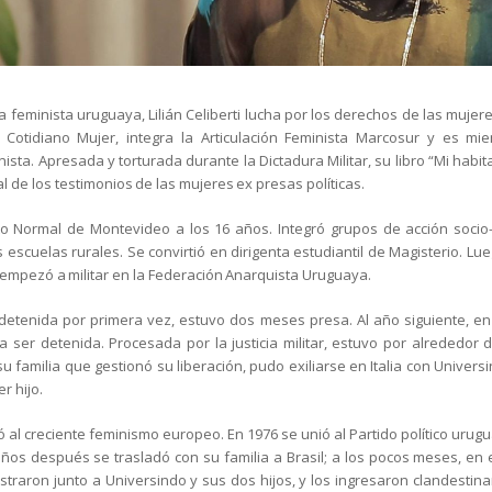
a feminista uruguaya, Lilián Celiberti lucha por los derechos de las mujer
Cotidiano Mujer, integra la Articulación Feminista Marcosur y es m
ista. Apresada y torturada durante la Dictadura Militar, su libro “Mi habit
l de los testimonios de las mujeres ex presas políticas.
tuto Normal de Montevideo a los 16 años. Integró grupos de acción soci
s escuelas rurales. Se convirtió en dirigenta estudiantil de Magisterio. L
 empezó a militar en la Federación Anarquista Uruguaya.
etenida por primera vez, estuvo dos meses presa. Al año siguiente, en 
 a ser detenida. Procesada por la justicia militar, estuvo por alrededor
su familia que gestionó su liberación, pudo exiliarse en Italia con Univer
r hijo.
 al creciente feminismo europeo. En 1976 se unió al Partido político urugu
ños después se trasladó con su familia a Brasil; a los pocos meses, en 
straron junto a Universindo y sus dos hijos, y los ingresaron clandesti