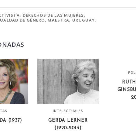
CTIVISTA
,
DERECHOS DE LAS MUJERES
,
GUALDAD DE GÉNERO
,
MAESTRA
,
URUGUAY
,
ONADAS
POL
RUTH
GINSBU
2
STAS
INTELECTUALES
A (1937)
GERDA LERNER
(1920-2013)