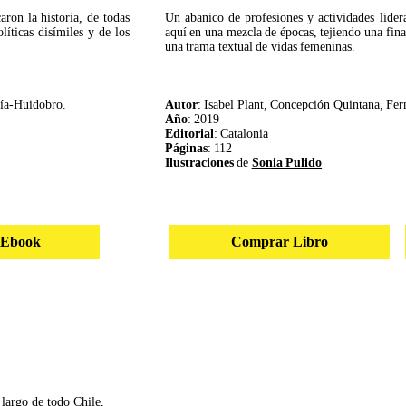
ron la historia, de todas
Un abanico de profesiones y actividades lide
líticas disímiles y de los
aquí en una mezcla de épocas, tejiendo una fin
una trama textual de vidas femeninas.
cía-Huidobro.
Autor
: Isabel Plant, Concepción Quintana, Fe
Año
: 2019
Editorial
: Catalonia
Páginas
: 112
Ilustraciones
de
Sonia Pulido
 Ebook
Comprar Libro
 largo de todo Chile,