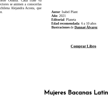
helle Obama. Cada frase va
ectores se animen a conocerlas
 chilena Alejandra Acosta, que
ón.
Autor
: Isabel Plant
Año
: 2021
Editorial
: Planeta
Edad recomendada
: 6 a 10 años
Ilustraciones
de
Dannaé Álvarez
Comprar Libro
Mujeres Bacanas Lati