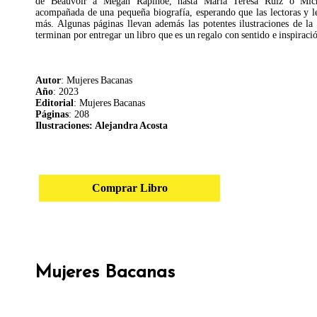
de Beauvoir a Megan Rapinoe, hasta María Teresa Ruiz o Mic
acompañada de una pequeña biografía, esperando que las lectoras y l
más. Algunas páginas llevan además las potentes ilustraciones de la
terminan por entregar un libro que es un regalo con sentido e inspiraci
Autor
: Mujeres Bacanas
Año
: 2023
Editorial
: Mujeres Bacanas
Páginas
: 208
Ilustraciones: Alejandra Acosta
Comprar Libro
Mujeres Bacanas