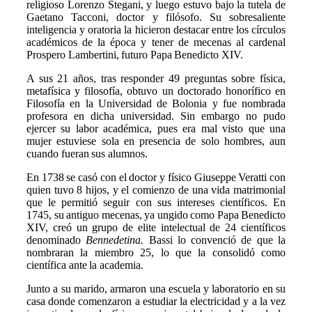
religioso Lorenzo Stegani, y luego estuvo bajo la tutela de
Gaetano Tacconi, doctor y filósofo. Su sobresaliente
inteligencia y oratoria la hicieron destacar entre los círculos
académicos de la época y tener de mecenas al cardenal
Prospero Lambertini, futuro Papa Benedicto XIV.
A sus 21 años, tras responder 49 preguntas sobre física,
metafísica y filosofía, obtuvo un doctorado honorífico en
Filosofía en la Universidad de Bolonia y fue nombrada
profesora en dicha universidad. Sin embargo no pudo
ejercer su labor académica, pues era mal visto que una
mujer estuviese sola en presencia de solo hombres, aun
cuando fueran sus alumnos.
En 1738 se casó con el doctor y físico Giuseppe Veratti con
quien tuvo 8 hijos, y el comienzo de una vida matrimonial
que le permitió seguir con sus intereses científicos. En
1745, su antiguo mecenas, ya ungido como Papa Benedicto
XIV, creó un grupo de elite intelectual de 24 científicos
denominado
Bennedetin
a.
Bassi lo convenció de que la
nombraran la miembro 25, lo que la consolidó como
científica ante la academia.
Junto a su marido, armaron una escuela y laboratorio en su
casa donde comenzaron a estudiar la electricidad y a la vez