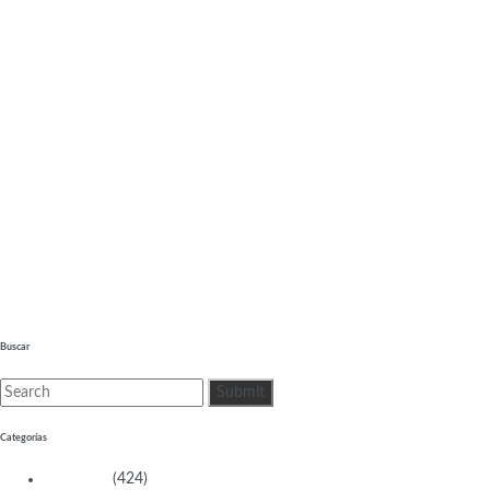
Científicas
May-Britt Moser (1963)
Anterior
Activistas
Erin Brockovich-Ellis (1960)
Siguiente
Buscar
Categorías
Activistas
(424)