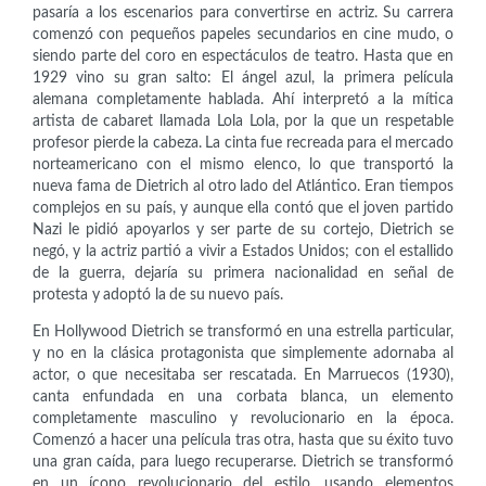
pasaría a los escenarios para convertirse en actriz. Su carrera
comenzó con pequeños papeles secundarios en cine mudo, o
siendo parte del coro en espectáculos de teatro. Hasta que en
1929 vino su gran salto: El ángel azul, la primera película
alemana completamente hablada. Ahí interpretó a la mítica
artista de cabaret llamada Lola Lola, por la que un respetable
profesor pierde la cabeza. La cinta fue recreada para el mercado
norteamericano con el mismo elenco, lo que transportó la
nueva fama de Dietrich al otro lado del Atlántico. Eran tiempos
complejos en su país, y aunque ella contó que el joven partido
Nazi le pidió apoyarlos y ser parte de su cortejo, Dietrich se
negó, y la actriz partió a vivir a Estados Unidos; con el estallido
de la guerra, dejaría su primera nacionalidad en señal de
protesta y adoptó la de su nuevo país.
En Hollywood Dietrich se transformó en una estrella particular,
y no en la clásica protagonista que simplemente adornaba al
actor, o que necesitaba ser rescatada. En Marruecos (1930),
canta enfundada en una corbata blanca, un elemento
completamente masculino y revolucionario en la época.
Comenzó a hacer una película tras otra, hasta que su éxito tuvo
una gran caída, para luego recuperarse. Dietrich se transformó
en un ícono revolucionario del estilo, usando elementos