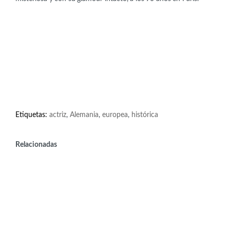
Etiquetas:
actriz
,
Alemania
,
europea
,
histórica
Relacionadas
Artistas
Jane Campion (1954)
Activistas