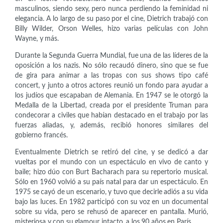
masculinos, siendo sexy, pero nunca perdiendo la feminidad ni
elegancia. A lo largo de su paso por el cine, Dietrich trabajó con
Billy Wilder, Orson Welles, hizo varias películas con John
Wayne, y más.
Durante la Segunda Guerra Mundial, fue una de las líderes de la
oposición a los nazis. No sólo recaudó dinero, sino que se fue
de gira para animar a las tropas con sus shows tipo café
concert, y junto a otros actores reunió un fondo para ayudar a
los judíos que escapaban de Alemania. En 1947 se le otorgó la
Medalla de la Libertad, creada por el presidente Truman para
condecorar a civiles que habían destacado en el trabajo por las
fuerzas aliadas, y, además, recibió honores similares del
gobierno francés.
Eventualmente Dietrich se retiró del cine, y se dedicó a dar
vueltas por el mundo con un espectáculo en vivo de canto y
baile; hizo dúo con Burt Bacharach para su repertorio musical.
Sólo en 1960 volvió a su país natal para dar un espectáculo. En
1975 se cayó de un escenario, y tuvo que decirle adiós a su vida
bajo las luces. En 1982 participó con su voz en un documental
sobre su vida, pero se rehusó de aparecer en pantalla. Murió,
misteriosa y con su glamour intacto, a los 90 años en París.