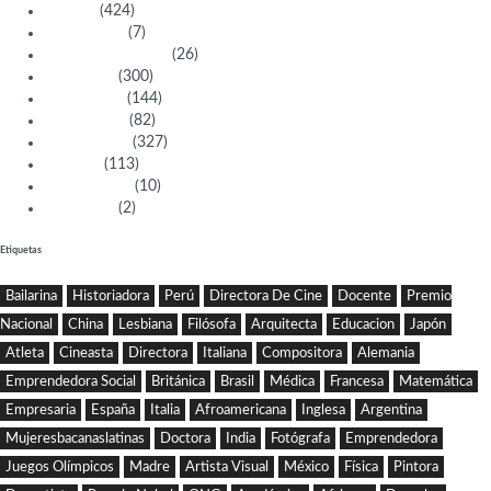
Artistas
(424)
Aventureras
(7)
Bacanas Solidarias
(26)
Científicas
(300)
Deportistas
(144)
Empresarias
(82)
Intelectuales
(327)
Políticas
(113)
Sin categoría
(10)
Tecnología
(2)
Etiquetas
Bailarina
Historiadora
Perú
Directora De Cine
Docente
Premio
Nacional
China
Lesbiana
Filósofa
Arquitecta
Educacion
Japón
Atleta
Cineasta
Directora
Italiana
Compositora
Alemania
Emprendedora Social
Británica
Brasil
Médica
Francesa
Matemática
Empresaria
España
Italia
Afroamericana
Inglesa
Argentina
Mujeresbacanaslatinas
Doctora
India
Fotógrafa
Emprendedora
Juegos Olímpicos
Madre
Artista Visual
México
Física
Pintora