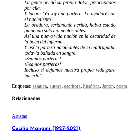
La gente olvidó su propio dolor, preocupados
por ella.
Y luego: ‘Yo soy una partera. La ayudaré con
el nacimiento’.
La oradora, seriamente herida, había estado
gimiendo solo momentos antes.
Así una nueva vida nación en la oscuridad de
la boca del infierno.
Y así la partera nació antes de la madrugada,
todavía bañada en sangre.
¡Seamos parteras!
¡Seamos parteras!
Incluso si dejamos nuestra propia vida para
hacerlo”.
Etiquetas:
asiatica
,
autora
,
escritora
,
histórica
,
Japón
,
poeta
Relacionadas
Artistas
Cecilia Mangini (1927-2021)