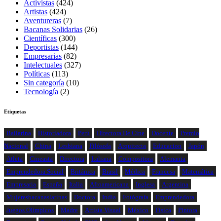
Activistas
(424)
Artistas
(424)
Aventureras
(7)
Bacanas Solidarias
(26)
Científicas
(300)
Deportistas
(144)
Empresarias
(82)
Intelectuales
(327)
Políticas
(113)
Sin categoría
(10)
Tecnología
(2)
Etiquetas
Bailarina
Historiadora
Perú
Directora De Cine
Docente
Premio
Nacional
China
Lesbiana
Filósofa
Arquitecta
Educacion
Japón
Atleta
Cineasta
Directora
Italiana
Compositora
Alemania
Emprendedora Social
Británica
Brasil
Médica
Francesa
Matemática
Empresaria
España
Italia
Afroamericana
Inglesa
Argentina
Mujeresbacanaslatinas
Doctora
India
Fotógrafa
Emprendedora
Juegos Olímpicos
Madre
Artista Visual
México
Física
Pintora