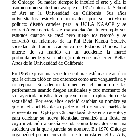
de Chicago. Su madre siempre le inculcó el arte y ella lo
asumió como su destino, así que en 1957 entró a la School
of Art en la Universidad de California. Sus años
universitarios estuvieron marcados por su activismo
político; diseñó carteles para la UCLA NAACP y se
convirtió en secretaria de esa asociación. Interrumpió sus
estudios cuando se casó pero luego los retomó y se
convirtió en miembro de la Phi Beta Kappa Society,
sociedad de honor académica de Estados Unidos. La
muerte de su marido en un accidente la marcó
profundamente y sin embargo obtuvo el máster en Bellas
Artes de la Universidad de California.
En 1969 expuso una serie de esculturas esféricas de acrílico
que la crítica tildó en ese entonces como arte vanguardista y
conceptual. Se adentró también en el mundo de las
performance usando fuegos artificiales y otro momento de
su trayectoria artística tuvo que ver con la exploración de la
sexualidad. Por esos años decidió cambiar su nombre ya
que ni el apellido de su padre ni el de su ex marido la
representaban. Optó por Chicago basándose en su acento, y
para celebrar su nueva identidad organizó una fiesta en
cuya invitación aparecía vestida como boxeador con una
sudadera en la que aparecía su nombre. En 1970 Chicago
organizó el primer curso de arte feminista en el CalArts,