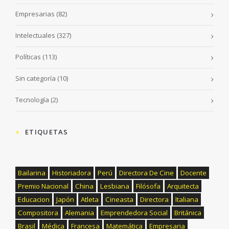
Empresarias
(82)
Intelectuales
(327)
Políticas
(113)
Sin categoría
(10)
Tecnología
(2)
ETIQUETAS
Bailarina
Historiadora
Perú
Directora De Cine
Docente
Premio Nacional
China
Lesbiana
Filósofa
Arquitecta
Educacion
Japón
Atleta
Cineasta
Directora
Italiana
Compositora
Alemania
Emprendedora Social
Británica
Brasil
Médica
Francesa
Matemática
Empresaria