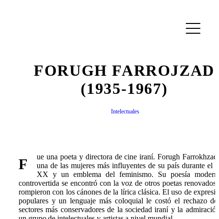
FORUGH FARROJZAD
(1935-1967)
Intelectuales
ue una poeta y directora de cine iraní. Forugh Farrokhzad
F
una de las mujeres más influyentes de su país durante el s
XX y un emblema del feminismo. Su poesía modern
controvertida se encontró con la voz de otros poetas renovados
rompieron con los cánones de la lírica clásica. El uso de expresi
populares y un lenguaje más coloquial le costó el rechazo de
sectores más conservadores de la sociedad iraní y la admiració
un grupo de intelectuales y artistas a nivel mundial.