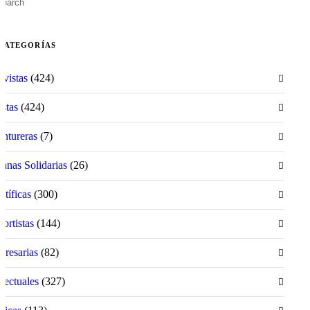
CATEGORÍAS
ivistas
(424)
istas
(424)
ntureras
(7)
anas Solidarias
(26)
ntíficas
(300)
ortistas
(144)
resarias
(82)
electuales
(327)