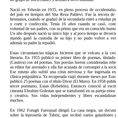
Nació en Teherán en 1935, en pleno proceso de occidentaliza
del país en tiempos del Sha Reza Pahlevi. Fue la tercera de s
hermanos, cuando se graduó de la secundaria entró a estudiar pin
y corte y confección. Tenía 16 años cuando se casó, contr
voluntad de sus padres, con su primo que era un conocido humori
Un año después nació su único hijo y al poco tiempo se divorció
marido ganó la custodia de su hijo y no pudo volver a verl
además su padre la repudió.
Estas circunstancias trágicas hicieron que se volcara a la crea
literaria. En 1955 publicó su primer libro de poemas, titulado 
(Cautiva) con 44 poemas. Sus poesías fueron consideradas rebel
su editor fue arrestado y ella fue acusada de corromper a la socie
Ese mismo año sufrió una crisis nerviosa y fue ingresada en
clínica psiquiátrica. Ya recuperada viajó durante meses por Euro
publicó 25 poemas con el título Divar (El Muro). En 1958 public
tercer poemario, Esian (Rebelión). Entonces conoció al escrit
cineasta Ebrahim Golestan que se transformó en su pareja emoci
y creativa. Sus vidas independientes y libres escandalizar
muchos.
En 1962 Forugh Farrojzad dirigió La casa negra, un docume
sobre la leprosería de Tabriz, que recibió varios galardones y