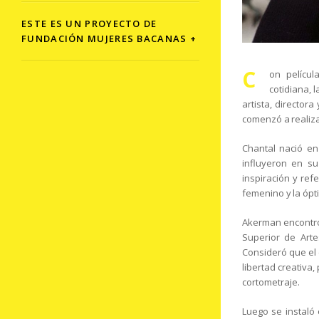
ESTE ES UN PROYECTO DE
FUNDACIÓN MUJERES BACANAS +
C
on pelícu
cotidiana, 
artista, director
comenzó a realizar
Chantal nació en
influyeron en su
inspiración y ref
femenino y la ópti
Akerman encontró 
Superior de Arte
Consideró que el 
libertad creativa
cortometraje.
Luego se instaló 