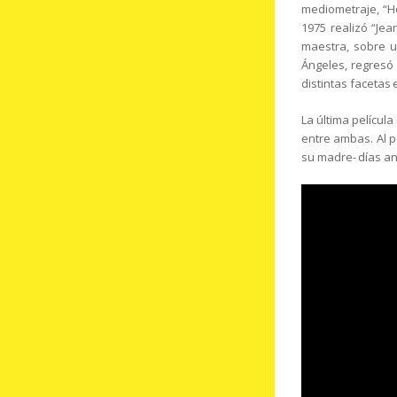
mediometraje, “Ho
1975 realizó “Je
maestra, sobre u
Ángeles, regresó
distintas facetas
La última películ
entre ambas. Al 
su madre- días ant