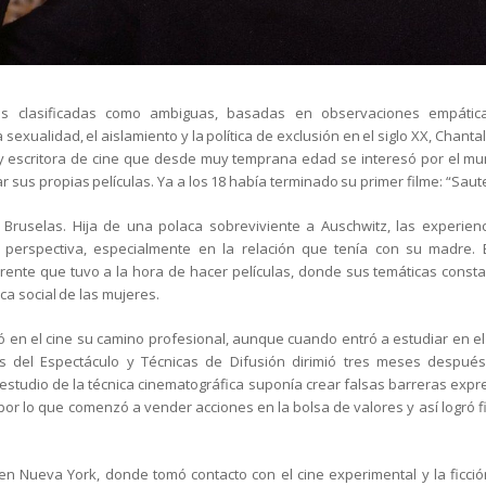
las clasificadas como ambiguas, basadas en observaciones empátic
la sexualidad, el aislamiento y la política de exclusión en el siglo XX, Chan
a y escritora de cine que desde muy temprana edad se interesó por el m
 sus propias películas. Ya a los 18 había terminado su primer filme: “Saute
 Bruselas. Hija de una polaca sobreviviente a Auschwitz, las experienc
 perspectiva, especialmente en la relación que tenía con su madre. 
erente que tuvo a la hora de hacer películas, donde sus temáticas consta
ca social de las mujeres.
en el cine su camino profesional, aunque cuando entró a estudiar en el 
s del Espectáculo y Técnicas de Difusión dirimió tres meses después
estudio de la técnica cinematográfica suponía crear falsas barreras expre
, por lo que comenzó a vender acciones en la bolsa de valores y así logró f
en Nueva York, donde tomó contacto con el cine experimental y la ficció