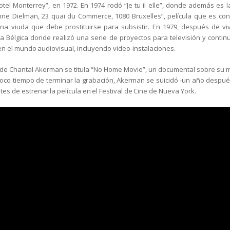
tel Monterrey”, en 1972. En 1974 rodó “Je tu il elle”, donde además es l
anne Dielman, 23 quai du Commerce, 1080 Bruxelles”, película que es co
na viuda que debe prostituirse para subsistir. En 1979, después de viv
 a Bélgica donde realizó una serie de proyectos para televisión y cont
 en el mundo audiovisual, incluyendo video-instalaciones.
a de Chantal Akerman se titula “No Home Movie”, un documental sobre su m
poco tiempo de terminar la grabación, Akerman se suicidó -un año despué
es de estrenar la película en el Festival de Cine de Nueva York.