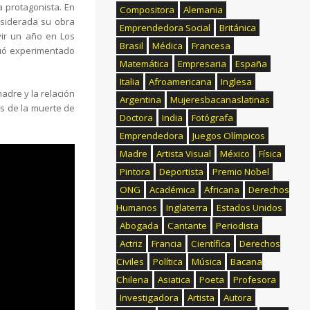
a protagonista. En
Compositora
Alemania
nsiderada su obra
Emprendedora Social
Británica
ir un año en Los
Brasil
Médica
Francesa
inuó experimentado
Matemática
Empresaria
España
Italia
Afroamericana
Inglesa
adre y la relación
Argentina
Mujeresbacanaslatinas
s de la muerte de
Doctora
India
Fotógrafa
Emprendedora
Juegos Olímpicos
Madre
Artista Visual
México
Física
Pintora
Deportista
Premio Nobel
ONG
Académica
Africana
Derechos
Humanos
Inglaterra
Estados Unidos
Abogada
Cantante
Periodista
Actriz
Francia
Científica
Derechos
Civiles
Política
Música
Bacana
Chilena
Asiatica
Poeta
Profesora
Investigadora
Artista
Autora