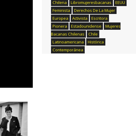
Chilena
Libromujeresbacanas
EEUU
Feminista
Derechos De La Mujer
Europea
Activista
Escritora
Pionera
Estadounidense
Mujeres
Bacanas Chilenas
Chile
Latinoamericana
Histórica
Contemporánea