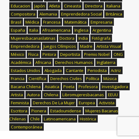
Educacion
Japón
Atleta
Cineasta
Directora
Italiana
Compositora
Alemania
Emprendedora Social
Británica
Brasil
Médica
Francesa
Matemática
Empresaria
España
Italia
Afroamericana
Inglesa
Argentina
Mujeresbacanaslatinas
Doctora
India
Fotógrafa
Emprendedora
Juegos Olímpicos
Madre
Artista Visual
México
Física
Pintora
Deportista
Premio Nobel
ONG
Académica
Africana
Derechos Humanos
Inglaterra
Estados Unidos
Abogada
Cantante
Periodista
Actriz
Francia
Científica
Derechos Civiles
Política
Música
Bacana Chilena
Asiatica
Poeta
Profesora
Investigadora
Artista
Autora
Chilena
Libromujeresbacanas
EEUU
Feminista
Derechos De La Mujer
Europea
Activista
Escritora
Pionera
Estadounidense
Mujeres Bacanas
Chilenas
Chile
Latinoamericana
Histórica
Contemporánea