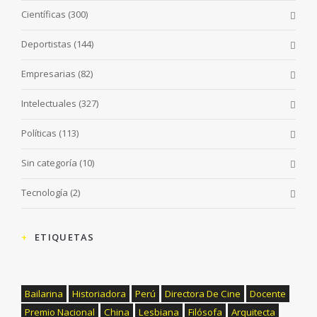
Científicas
(300)
Deportistas
(144)
Empresarias
(82)
Intelectuales
(327)
Políticas
(113)
Sin categoría
(10)
Tecnología
(2)
ETIQUETAS
Bailarina
Historiadora
Perú
Directora De Cine
Docente
Premio Nacional
China
Lesbiana
Filósofa
Arquitecta