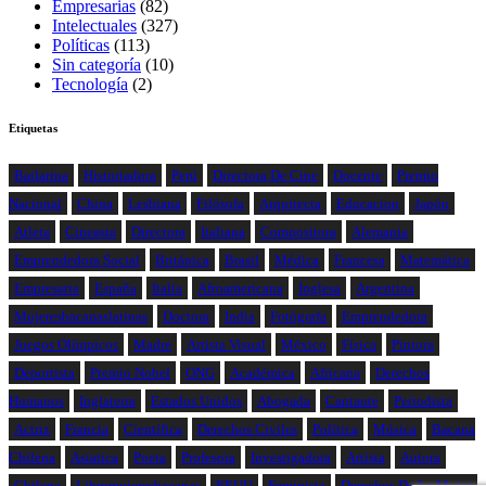
Empresarias
(82)
Intelectuales
(327)
Políticas
(113)
Sin categoría
(10)
Tecnología
(2)
Etiquetas
Bailarina
Historiadora
Perú
Directora De Cine
Docente
Premio
Nacional
China
Lesbiana
Filósofa
Arquitecta
Educacion
Japón
Atleta
Cineasta
Directora
Italiana
Compositora
Alemania
Emprendedora Social
Británica
Brasil
Médica
Francesa
Matemática
Empresaria
España
Italia
Afroamericana
Inglesa
Argentina
Mujeresbacanaslatinas
Doctora
India
Fotógrafa
Emprendedora
Juegos Olímpicos
Madre
Artista Visual
México
Física
Pintora
Deportista
Premio Nobel
ONG
Académica
Africana
Derechos
Humanos
Inglaterra
Estados Unidos
Abogada
Cantante
Periodista
Actriz
Francia
Científica
Derechos Civiles
Política
Música
Bacana
Chilena
Asiatica
Poeta
Profesora
Investigadora
Artista
Autora
Chilena
Libromujeresbacanas
EEUU
Feminista
Derechos De La Mujer