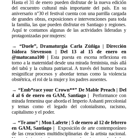
Hasta el 31 de enero pueden disfrutar de la nueva edición
del encuentro cultural más importante del país. En su
aniversario n°30 el festival cuenta con una parrilla cargada
de grandes obras, exposiciones e intervenciones para toda
la familia, las que pueden disfrutar en Santiago y regiones.
Aquí te contamos algunas de las actividades lideradas y
protagonizadas por mujeres:
→
“Duele”, Dramaturgia Carla Zúñiga | Dirección
Isidora Stevenson | Del 13 al 15 de enero en
@matucana100
|
Esta puesta en escena reflexiona en
torno a la maternidad desde una mirada feminista, más allá
del tabú y la cultura patriarcal. A través del humor busca
resignificar procesos y abordar temas como la violencia
obstétrica, el rol de la mujer y los padres ausentes.
→
“Emb*race your Crown**” De Mable Preach | Del
4 al 6 de enero en GAM, Santiago |
Performance con
mirada femenina que aborda el Imperio Ashanti precolonial
y temas como el legado del colonialismo, racismo,
capitalismo y el poder.
→
“Te amo” | Mon Laferte | 5 de enero al 12 de febrero
en GAM, Santiago |
Exposición de arte contemporáneo
de las creaciones multidisciplinarias de la artista nacional.